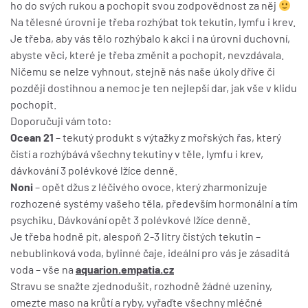
ho do svých rukou a pochopit svou zodpovědnost za něj
Na tělesné úrovni je třeba rozhýbat tok tekutin, lymfu i krev.
Je třeba, aby vás tělo rozhýbalo k akci i na úrovni duchovní,
abyste věci, které je třeba změnit a pochopit, nevzdávala.
Ničemu se nelze vyhnout, stejně nás naše úkoly dříve či
později dostihnou a nemoc je ten nejlepší dar, jak vše v klidu
pochopit.
Doporučuji vám toto:
Ocean 21
– tekutý produkt s výtažky z mořských řas, který
čistí a rozhýbává všechny tekutiny v těle, lymfu i krev,
dávkování 3 polévkové lžíce denně.
Noni
– opět džus z léčivého ovoce, který zharmonizuje
rozhozené systémy vašeho těla, především hormonální a tím
psychiku. Dávkování opět 3 polévkové lžíce denně.
Je třeba hodně pít, alespoň 2-3 litry čistých tekutin –
nebublinková voda, bylinné čaje, ideální pro vás je zásaditá
voda – vše na
aquarion.empatia.cz
Stravu se snažte zjednodušit, rozhodně žádné uzeniny,
omezte maso na krůtí a ryby, vyřaďte všechny mléčné