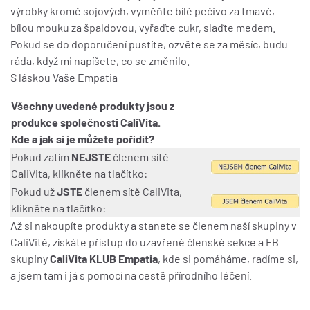
výrobky kromě sojových, vyměňte bílé pečivo za tmavé,
bílou mouku za špaldovou, vyřaďte cukr, slaďte medem.
Pokud se do doporučení pustíte, ozvěte se za měsíc, budu
ráda, když mi napíšete, co se změnilo.
S láskou Vaše Empatia
Všechny uvedené produkty jsou z
produkce společnosti CaliVita.
Kde a jak si je můžete pořídit?
Pokud zatím
NEJSTE
členem sítě
CaliVita, klikněte na tlačítko:
Pokud už
JSTE
členem sítě CaliVita,
klikněte na tlačítko:
Až si nakoupíte produkty a stanete se členem naší skupiny v
CaliVitě, získáte přístup do uzavřené členské sekce a FB
skupiny
CaliVita KLUB Empatia
, kde si pomáháme, radíme si,
a jsem tam i já s pomocí na cestě přírodního léčení.