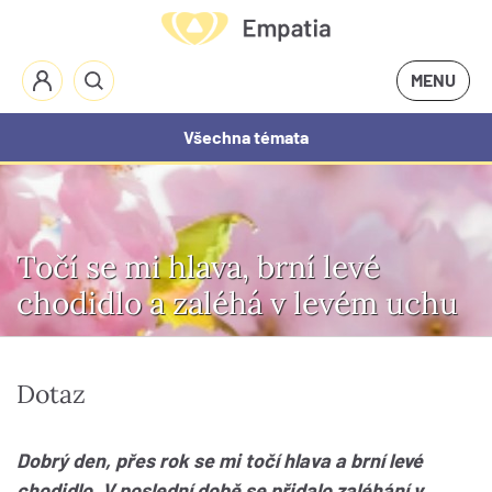
MENU
Všechna témata
Točí se mi hlava, brní levé
chodidlo a zaléhá v levém uchu
Dotaz
Dobrý den, přes rok se mi točí hlava a brní levé
chodidlo. V poslední době se přidalo zaléhání v