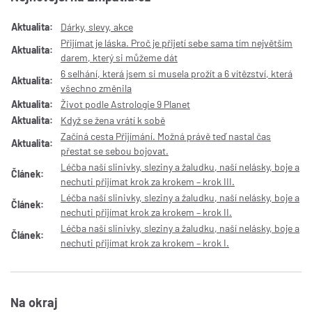
Aktualita:
Dárky, slevy, akce
Přijímat je láska. Proč je přijetí sebe sama tím největším
Aktualita:
darem, který si můžeme dát
6 selhání, která jsem si musela prožít a 6 vítězství, která
Aktualita:
všechno změnila
Aktualita:
Život podle Astrologie 9 Planet
Aktualita:
Když se žena vrátí k sobě
Začíná cesta Přijímání. Možná právě teď nastal čas
Aktualita:
přestat se sebou bojovat.
Léčba naší slinivky, sleziny a žaludku, naší nelásky, boje a
Článek:
nechuti přijímat krok za krokem – krok III.
Léčba naší slinivky, sleziny a žaludku, naší nelásky, boje a
Článek:
nechuti přijímat krok za krokem – krok II.
Léčba naší slinivky, sleziny a žaludku, naší nelásky, boje a
Článek:
nechuti přijímat krok za krokem – krok I.
Na okraj