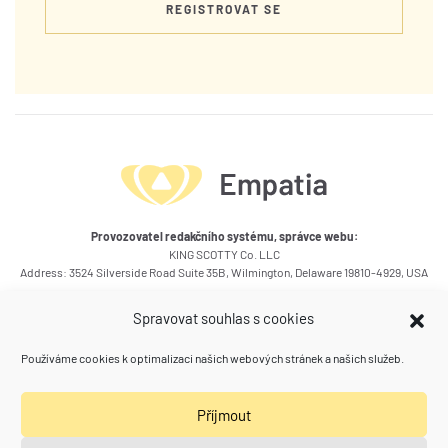
REGISTROVAT SE
Provozovatel redakčního systému, správce webu:
KING SCOTTY Co. LLC
Address: 3524 Silverside Road Suite 35B, Wilmington, Delaware 19810-4929, USA
Okruhy témat článků
Spravovat souhlas s cookies
Kontakty
Používáme cookies k optimalizaci našich webových stránek a našich služeb.
Kam se ještě podívat
Příjmout
Poradna zdraví a vztahů
(Spolu) Práce