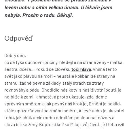
levém uchu a cítím velkou únavu. U lékaře jsem
nebyla. Prosím o radu. Děkuji.
Odpověď
Dobrý den,
co se týká duchovní příčiny, hledejte na straně ženy – matka,
sestra, dcera… Pokud se člověku
točí hlava
, vnímá tento
svět jako plavbu na moři – neustálé kolíbání ze strany na
stranu, žádné pevné základy, stálý strach ze ztráty
rovnováhy a pádu. Chodidlo nás kotví s naší životní poutí, je
nejblíže k zemi, k hmotě, a proto ukazuje, zda jdeme
správným směrem a jak pevný náš krok je. Brnění je neklid,
stálé upozorňování na změnu směru. A levé ucho je ukazatel
toho, jak chci, umím nebo odmítám poslouchat názory a
slova blízké ženy. Kupte si knížku Miluj svůj život, je třeba vzít