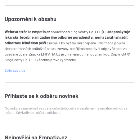
Upozornění k obsahu
Webová stránka empatia.cz
společnosti King Scotty Co. LLC (US)
neposkytuje
lékařské, léčebné ani žádné jiné odborné poradenství, nemá za cíl nahradit
odbornou lékařskou péči
a neměla by být tak ani chápana. Informace jsou na
těchto stránkách průběžně aktualizovány, nepřijímáme právní odpovědnost za
uvedené údaje. Značka EMPATIA.CZ je chráněna ochranou známkou. Copyright ©
King Scotty Co. LLC Všechna práva vyhrazena.
Zobrazit
více
Přihlaste se k odběru novinek
Novinky a zajímavost ze světa celostního zdraví zasíláme maximálně jednou za
měsíc. Kdykoliv se můžete odhlásit
Nejnovější na Empatia.cz