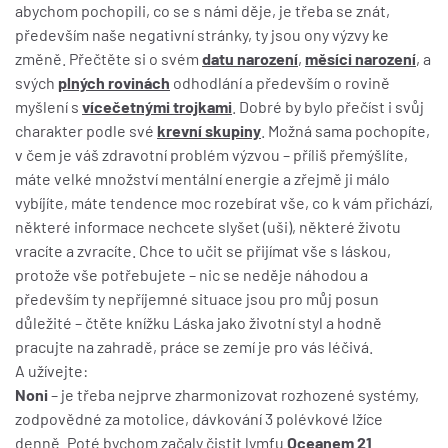
abychom pochopili, co se s námi děje, je třeba se znát,
především naše negativní stránky, ty jsou ony výzvy ke
změně. Přečtěte si o svém
datu narození
,
měsíci narození
, a
svých
plných rovinách
odhodlání a především o rovině
myšlení s
vícečetnými trojkami
. Dobré by bylo přečíst i svůj
charakter podle své
krevní skupiny
. Možná sama pochopíte,
v čem je váš zdravotní problém výzvou – příliš přemýšlíte,
máte velké množství mentální energie a zřejmě ji málo
vybíjíte, máte tendence moc rozebírat vše, co k vám přichází,
některé informace nechcete slyšet (uši), některé životu
vracíte a zvracíte. Chce to učit se přijímat vše s láskou,
protože vše potřebujete – nic se neděje náhodou a
především ty nepříjemné situace jsou pro můj posun
důležité – čtěte knížku Láska jako životní styl a hodně
pracujte na zahradě, práce se zemí je pro vás léčivá.
A užívejte:
Noni
– je třeba nejprve zharmonizovat rozhozené systémy,
zodpovědné za motolice, dávkování 3 polévkové lžíce
denně. Poté bychom začaly čistit lymfu
Oceanem 21
.