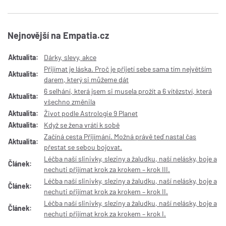
Nejnovější na Empatia.cz
Aktualita:
Dárky, slevy, akce
Přijímat je láska. Proč je přijetí sebe sama tím největším
Aktualita:
darem, který si můžeme dát
6 selhání, která jsem si musela prožít a 6 vítězství, která
Aktualita:
všechno změnila
Aktualita:
Život podle Astrologie 9 Planet
Aktualita:
Když se žena vrátí k sobě
Začíná cesta Přijímání. Možná právě teď nastal čas
Aktualita:
přestat se sebou bojovat.
Léčba naší slinivky, sleziny a žaludku, naší nelásky, boje a
Článek:
nechuti přijímat krok za krokem – krok III.
Léčba naší slinivky, sleziny a žaludku, naší nelásky, boje a
Článek:
nechuti přijímat krok za krokem – krok II.
Léčba naší slinivky, sleziny a žaludku, naší nelásky, boje a
Článek:
nechuti přijímat krok za krokem – krok I.