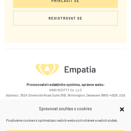
PŘIHLÁSIT SE
REGISTROVAT SE
Provozovatel redakčního systému, správce webu:
KING SCOTTY Co. LLC
Address: 3524 Silverside Road Suite 35B, Wilmington, Delaware 19810-4929, USA
Okruhy témat článků
Spravovat souhlas s cookies
Kontakty
Používáme cookies k optimalizaci našich webových stránek a našich služeb.
Kam se ještě podívat