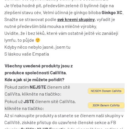
Je třeba hodně pít, především zelené či bylinné čaje na
zlepšení stavu cév. Velmi účinná je ginkgo biloba
Ginkgo XC
.
Snažte se stravovat podle
své krevní skupiny
, vyřadit je
nutné především bílá mouka a mléčné výrobky.
Uvidíte, že i bez léků, které vám ostatně ještě víc zanášejí
lymfu, to půjde
Kdyby něco nebylo jasné, jsem tu
S láskou vaše Empatia
Všechny uvedené produkty jsou z
produkce společnosti CaliVita.
Kde a jak si je můžete pořídit?
Pokud zatím
NEJSTE
členem sítě
CaliVita, klikněte na tlačítko:
Pokud už
JSTE
členem sítě CaliVita,
klikněte na tlačítko:
Až si nakoupíte produkty a stanete se členem naší skupiny v
CaliVitě, získáte přístup do uzavřené členské sekce a FB