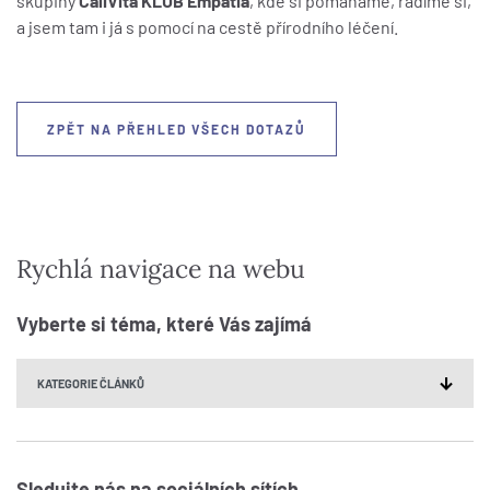
skupiny
CaliVita KLUB Empatia
, kde si pomáháme, radíme si,
a jsem tam i já s pomocí na cestě přírodního léčení.
ZPĚT NA PŘEHLED VŠECH DOTAZŮ
Rychlá navigace na webu
Vyberte si téma, které Vás zajímá
Sledujte nás na sociálních sítích