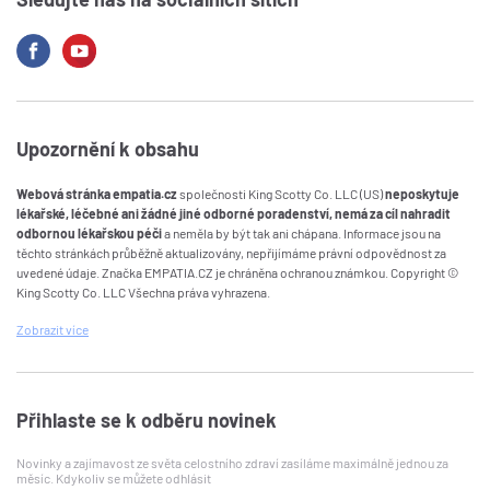
Upozornění k obsahu
Webová stránka empatia.cz
společnosti King Scotty Co. LLC (US)
neposkytuje
lékařské, léčebné ani žádné jiné odborné poradenství, nemá za cíl nahradit
odbornou lékařskou péči
a neměla by být tak ani chápana. Informace jsou na
těchto stránkách průběžně aktualizovány, nepřijímáme právní odpovědnost za
uvedené údaje. Značka EMPATIA.CZ je chráněna ochranou známkou. Copyright ©
King Scotty Co. LLC Všechna práva vyhrazena.
Zobrazit
více
Přihlaste se k odběru novinek
Novinky a zajímavost ze světa celostního zdraví zasíláme maximálně jednou za
měsíc. Kdykoliv se můžete odhlásit