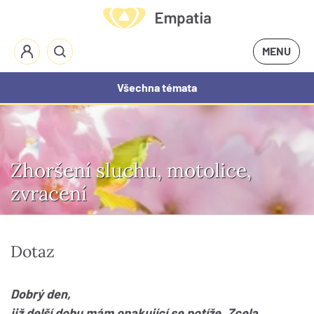
MENU
Všechna témata
Zhoršení sluchu, motolice,
zvracení
Dotaz
Dobrý den,
již delší dobu mám opakující se potíže. Zcela