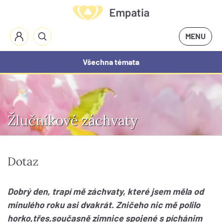
MENU
Všechna témata
Žlučníkové záchvaty
Dotaz
Dobrý den, trapí mě záchvaty, které jsem měla od
minulého roku asi dvakrát. Zničeho nic mě polilo
horko,třes,současně zimnice spojené s píchánim