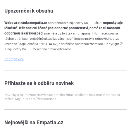
Upozornění k obsahu
Webová stránka empatia.cz
společnosti King Scotty Co. LLC (US)
neposkytuje
lékařské, léčebné ani žádné jiné odborné poradenství, nemá za cíl nahradit
odbornou lékařskou péči
a neměla by být tak ani chápana. Informace jsou na
těchto stránkách průběžně aktualizovány, nepřijímáme právní odpovědnost za
uvedené údaje. Značka EMPATIA.CZ je chráněna ochranou známkou. Copyright ©
King Scotty Co. LLC Všechna práva vyhrazena.
Zobrazit
více
Přihlaste se k odběru novinek
Novinky a zajímavost ze světa celostního zdraví zasíláme maximálně jednou za
měsíc. Kdykoliv se můžete odhlásit
Nejnovější na Empatia.cz