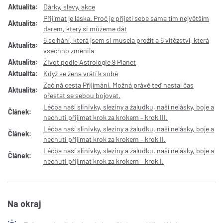
Aktualita:
Dárky, slevy, akce
Přijímat je láska. Proč je přijetí sebe sama tím největším
Aktualita:
darem, který si můžeme dát
6 selhání, která jsem si musela prožít a 6 vítězství, která
Aktualita:
všechno změnila
Aktualita:
Život podle Astrologie 9 Planet
Aktualita:
Když se žena vrátí k sobě
Začíná cesta Přijímání. Možná právě teď nastal čas
Aktualita:
přestat se sebou bojovat.
Léčba naší slinivky, sleziny a žaludku, naší nelásky, boje a
Článek:
nechuti přijímat krok za krokem – krok III.
Léčba naší slinivky, sleziny a žaludku, naší nelásky, boje a
Článek:
nechuti přijímat krok za krokem – krok II.
Léčba naší slinivky, sleziny a žaludku, naší nelásky, boje a
Článek:
nechuti přijímat krok za krokem – krok I.
Na okraj