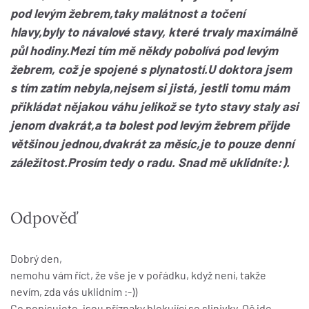
pod levým žebrem,taky malátnost a točení
hlavy,byly to návalové stavy, které trvaly maximálně
půl hodiny.Mezi tím mě někdy pobolívá pod levým
žebrem, což je spojené s plynatostí.U doktora jsem
s tím zatím nebyla,nejsem si jistá, jestli tomu mám
přikládat nějakou váhu jelikož se tyto stavy staly asi
jenom dvakrát,a ta bolest pod levým žebrem přijde
většinou jednou,dvakrát za měsíc,je to pouze denní
záležitost.Prosím tedy o radu. Snad mě uklidníte:).
Odpověď
Dobrý den,
nemohu vám říct, že vše je v pořádku, když není, takže
nevím, zda vás uklidním :-))
Co popisujete, jsou příznaky blokující se slinivky. Oč jde.