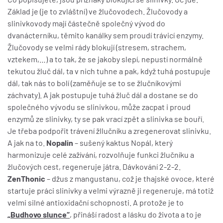
Základ je (je to zvláštní) ve žlučovodech. Žlučovody a
slinivkovody mají částečně společný vývod do
dvanácterníku, těmito kanálky sem proudí trávicí enzymy.
Žlučovody se velmi rády blokují (stresem, strachem,
vztekem,…) a to tak, že se jakoby slepí, nepustí normálně
tekutou žluč dál, ta v nich tuhne a pak, když tuhá postupuje
dál, tak nás to bolí (zaměňuje se to se žlučníkovými
záchvaty). A jak postupuje tuhá žluč dál a dostane se do
společného vývodu se slinivkou, může zacpat i proud
enzymů ze slinivky, ty se pak vrací zpět a slinivka se bouří.
Je třeba podpořit trávení žllučníku a zregenerovat slinivku.
A jak na to.
Nopalin
– sušený kaktus Nopál, který
harmonizuje celé zažívání, rozvolňuje funkci žlučníku a
žlučových cest, regeneruje játra. Dávkování 2-2-2.
ZenThonic
– džus z mangustanu, což je thajské ovoce, které
startuje práci slinivky a velmi výrazně ji regeneruje, má totiž
velmi silné antioxidační schopnosti. A protože je to
„Budhovo slunce“
, přináší radost a lásku do života a to je