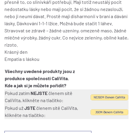
přesně to, co slinivkáři potřebují. Mají totiž neustálý pocit
nedostatku lásky nebo mají pocit, že si žádnou nezaslouží,
nebo ji neumí dávat. Prostě mají disharmonii v braní a dávání
lásky. Dávkování 1-1-1 lžíce. Možná bude stačit 1 láhev.
Stravovat se zdravě – žádné uzeniny, omezeně maso, žádné
mléčné výrobky, žádný cukr. Co nejvíce zeleniny, obilné kaše,
rizoto.
Krásný den
Empatia s láskou
Všechny uvedené produkty jsou z
produkce společnosti CaliVita.
Kde a jak si je můžete pořídit?
Pokud zatím
NEJSTE
členem sítě
CaliVita, klikněte na tlačítko:
Pokud už
JSTE
členem sítě CaliVita,
klikněte na tlačítko: