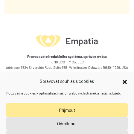
Provozovatel redakčního systému, správce webu:
KING SCOTTY Co. LLC
Address: 3524 Silverside Road Suite 35B, Wilmington, Delaware 19810-4929, USA
Okruhy témat článků
Spravovat souhlas s cookies
Kontakty
Používáme cookies k optimalizaci našich webových stránek a našich služeb.
Kam se ještě podívat
Příjmout
Poradna zdraví a vztahů
(Spolu) Práce
Naše další weby
Odmítnout
Calivita klub Empatia
Aquarion