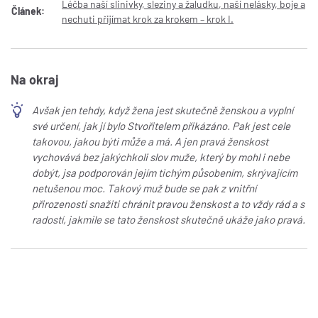
Léčba naší slinivky, sleziny a žaludku, naší nelásky, boje a
Článek:
nechuti přijímat krok za krokem – krok I.
Na okraj
Avšak jen tehdy, když žena jest skutečně ženskou a vyplní
své určení, jak jí bylo Stvořitelem přikázáno. Pak jest cele
takovou, jakou býti může a má. A jen pravá ženskost
vychovává bez jakýchkoli slov muže, který by mohl i nebe
dobýt, jsa podporován jejím tichým působením, skrývajícím
netušenou moc. Takový muž bude se pak z vnitřní
přirozenosti snažiti chránit pravou ženskost a to vždy rád a s
radostí, jakmile se tato ženskost skutečně ukáže jako pravá.