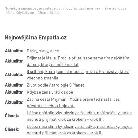
Novinky a zajímavost ze světa celostního zdraví zasíláme maximálně jednou za
měsíc. Kdykoliv se můžete odhlásit
Nejnovější na Empatia.cz
Aktualita:
Dárky, slevy, akce
Přijímat je láska. Proč je přijetí sebe sama tím největším
Aktualita:
darem, který si můžeme dát
6 selhání, která jsem si musela prožít a 6 vítězství, která
Aktualita:
všechno změnila
Aktualita:
Život podle Astrologie 9 Planet
Aktualita:
Když se žena vrátí k sobě
Začíná cesta Přijímání. Možná právě teď nastal čas
Aktualita:
přestat se sebou bojovat.
Léčba naší slinivky, sleziny a žaludku, naší nelásky, boje a
Článek:
nechuti přijímat krok za krokem – krok III.
Léčba naší slinivky, sleziny a žaludku, naší nelásky, boje a
Článek:
nechuti přijímat krok za krokem – krok II.