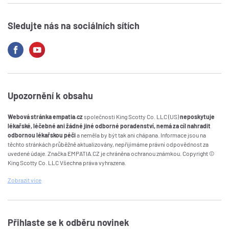
Sledujte nás na sociálních sítích
Upozornění k obsahu
Webová stránka empatia.cz
společnosti King Scotty Co. LLC (US)
neposkytuje
lékařské, léčebné ani žádné jiné odborné poradenství, nemá za cíl nahradit
odbornou lékařskou péči
a neměla by být tak ani chápana. Informace jsou na
těchto stránkách průběžně aktualizovány, nepřijímáme právní odpovědnost za
uvedené údaje. Značka EMPATIA.CZ je chráněna ochranou známkou. Copyright ©
King Scotty Co. LLC Všechna práva vyhrazena.
Zobrazit
více
Přihlaste se k odběru novinek