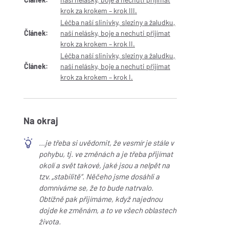
krok za krokem – krok III.
Léčba naší slinivky, sleziny a žaludku,
Článek:
naší nelásky, boje a nechuti přijímat
krok za krokem – krok II.
Léčba naší slinivky, sleziny a žaludku,
Článek:
naší nelásky, boje a nechuti přijímat
krok za krokem – krok I.
Na okraj
…je třeba si uvědomit, že vesmír je stále v
pohybu, tj. ve změnách a je třeba přijímat
okolí a svět takové, jaké jsou a nelpět na
tzv. „stabilitě“. Něčeho jsme dosáhli a
domníváme se, že to bude natrvalo.
Obtížně pak přijímáme, když najednou
dojde ke změnám, a to ve všech oblastech
života.