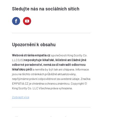
Sledujte nás na sociálních sítích
Upozornění k obsahu
Webová stránka empatia.cz
společnosti King Scotty Co.
LLC (US)
neposkytuje lékařské, léčebné ani žádné jiné
odborné poradenství, nemá za cíl nahradit odbornou
lékařskou péči
a neměla by být tak ani chápana. Informace
jsou na těchto stránkách průběžně aktualizovány,
nepřijímáme právní odpovědnost za uvedené údaje. Značka
EMPATIA.CZ je chráněna ochranou známkou. Copyright ©
King Scotty Co. LLC Všechna práva vyhrazena.
Zobrazit
více