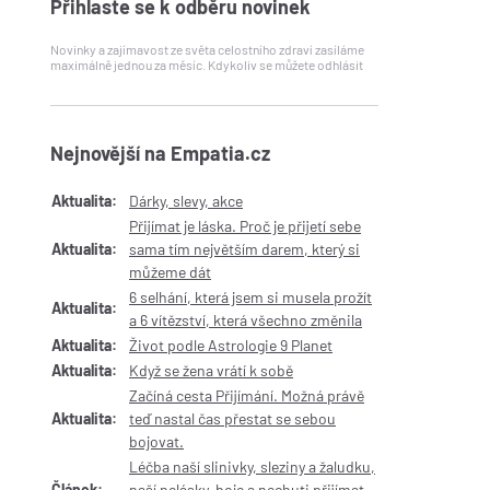
Přihlaste se k odběru novinek
Novinky a zajímavost ze světa celostního zdraví zasíláme
maximálně jednou za měsíc. Kdykoliv se můžete odhlásit
Nejnovější na Empatia.cz
Aktualita:
Dárky, slevy, akce
Přijímat je láska. Proč je přijetí sebe
Aktualita:
sama tím největším darem, který si
můžeme dát
6 selhání, která jsem si musela prožít
Aktualita:
a 6 vítězství, která všechno změnila
Aktualita:
Život podle Astrologie 9 Planet
Aktualita:
Když se žena vrátí k sobě
Začíná cesta Přijímání. Možná právě
Aktualita:
teď nastal čas přestat se sebou
bojovat.
Léčba naší slinivky, sleziny a žaludku,
Článek:
naší nelásky, boje a nechuti přijímat