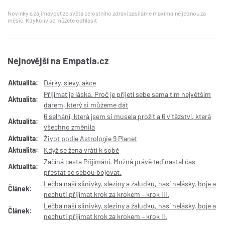
Novinky a zajímavost ze světa celostního zdraví zasíláme maximálně jednou za
měsíc. Kdykoliv se můžete odhlásit
Nejnovější na Empatia.cz
Aktualita:
Dárky, slevy, akce
Přijímat je láska. Proč je přijetí sebe sama tím největším
Aktualita:
darem, který si můžeme dát
6 selhání, která jsem si musela prožít a 6 vítězství, která
Aktualita:
všechno změnila
Aktualita:
Život podle Astrologie 9 Planet
Aktualita:
Když se žena vrátí k sobě
Začíná cesta Přijímání. Možná právě teď nastal čas
Aktualita:
přestat se sebou bojovat.
Léčba naší slinivky, sleziny a žaludku, naší nelásky, boje a
Článek:
nechuti přijímat krok za krokem – krok III.
Léčba naší slinivky, sleziny a žaludku, naší nelásky, boje a
Článek:
nechuti přijímat krok za krokem – krok II.