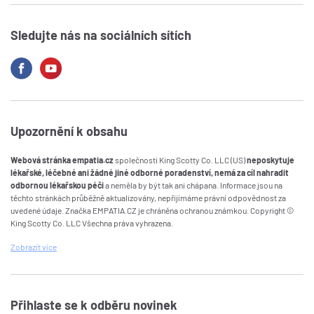
Sledujte nás na sociálních sítích
Upozornění k obsahu
Webová stránka empatia.cz
společnosti King Scotty Co. LLC (US)
neposkytuje
lékařské, léčebné ani žádné jiné odborné poradenství, nemá za cíl nahradit
odbornou lékařskou péči
a neměla by být tak ani chápana. Informace jsou na
těchto stránkách průběžně aktualizovány, nepřijímáme právní odpovědnost za
uvedené údaje. Značka EMPATIA.CZ je chráněna ochranou známkou. Copyright ©
King Scotty Co. LLC Všechna práva vyhrazena.
Zobrazit
více
Přihlaste se k odběru novinek