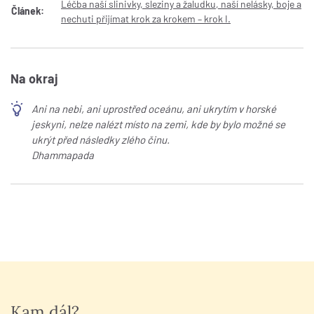
Léčba naší slinivky, sleziny a žaludku, naší nelásky, boje a
Článek:
nechuti přijímat krok za krokem – krok I.
Na okraj
Ani na nebi, ani uprostřed oceánu, ani ukrytím v horské
jeskyni, nelze nalézt místo na zemi, kde by bylo možné se
ukrýt před následky zlého činu.
Dhammapada
Kam dál?