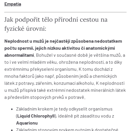
Empatia
Jak podpořit tělo přírodní cestou na
fyzické úrovni:
Neplodnost u mužů je nejčastěji způsobena nedostatkem
počtu spermií, jejich nízkou aktivitou či anatomickými
abnormalitami
. Bohužel v současné době je většina mužů, a
to i ve velmi mladém věku, ohrožena neplodností, a to díky
extrémnímu překyselení organismu. K tomu dochází z
mnoha faktorů jako např. působením jedů a chemických
látek z potravy, zářením, konzumací alkoholu. K neplodnosti
u mužů přispívá také extrémní nedostatek minerálních látek
a především stopových prvků v potravě.
Základním krokem je tedy odkyselit organismus
(
Liquid Chlorophyll
), ideálně pít zásaditou vodu z
Aquarionu
Základním stopovým prvkem nutným k dostatečné