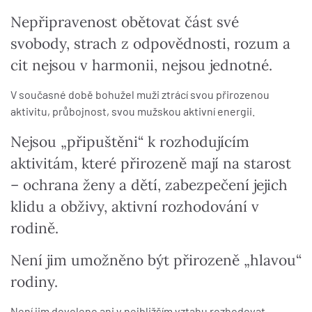
Nepřipravenost obětovat část své
svobody, strach z odpovědnosti, rozum a
cit nejsou v harmonii, nejsou jednotné.
V současné době bohužel muži ztrácí svou přirozenou
aktivitu, průbojnost, svou mužskou aktivní energii.
Nejsou „připuštěni“ k rozhodujícím
aktivitám, které přirozeně mají na starost
– ochrana ženy a dětí, zabezpečení jejich
klidu a obživy, aktivní rozhodování v
rodině.
Není jim umožněno být přirozeně „hlavou“
rodiny.
Není jim dovoleno ani v nejbližším vztahu rozhodovat,