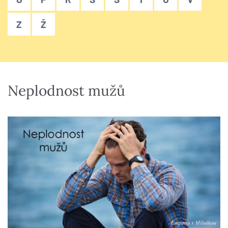
Z
Ž
Neplodnost mužů