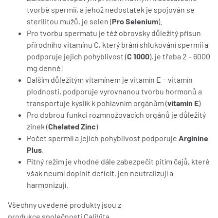
tvorbě spermií, a jehož nedostatek je spojován se
sterilitou mužů, je selen (
Pro Selenium
).
Pro tvorbu spermatu je též obrovsky důležitý přísun
přírodního vitamínu C, který brání shlukování spermií a
podporuje jejich pohyblivost (
C 1000
), je třeba 2 – 6000
mg denně!
Dalším důležitým vitamínem je vitamín E = vitamín
plodnosti, podporuje vyrovnanou tvorbu hormonů a
transportuje kyslík k pohlavním orgánům (
vitamín E
)
Pro dobrou funkci rozmnožovacích orgánů je důležitý
zinek (
Chelated Zinc
)
Počet spermií a jejich pohyblivost podporuje
Arginine
Plus
.
Pitný režim je vhodné dále zabezpečit pitím čajů, které
však neumí doplnit deficit, jen neutralizují a
harmonizují.
Všechny uvedené produkty jsou z
produkce společnosti CaliVita.