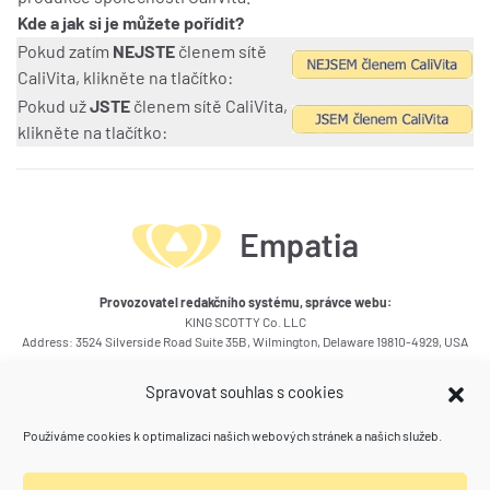
Kde a jak si je můžete pořídit?
Pokud zatím
NEJSTE
členem sítě
CaliVita, klikněte na tlačítko:
Pokud už
JSTE
členem sítě CaliVita,
klikněte na tlačítko:
Provozovatel redakčního systému, správce webu:
KING SCOTTY Co. LLC
Address: 3524 Silverside Road Suite 35B, Wilmington, Delaware 19810-4929, USA
Okruhy témat článků
Spravovat souhlas s cookies
Kontakty
Používáme cookies k optimalizaci našich webových stránek a našich služeb.
Kam se ještě podívat