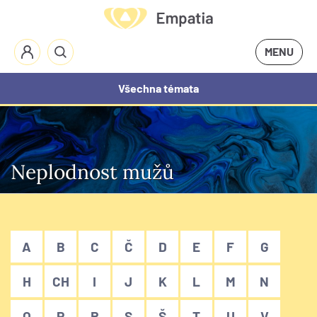
MENU
Všechna témata
Neplodnost mužů
A
B
C
Č
D
E
F
G
H
CH
I
J
K
L
M
N
O
P
R
S
Š
T
U
V