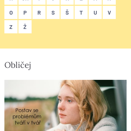
O
P
R
S
Š
T
U
V
Z
Ž
Obličej