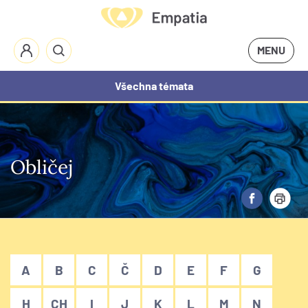
MENU
Všechna témata
Obličej
A
B
C
Č
D
E
F
G
H
CH
I
J
K
L
M
N