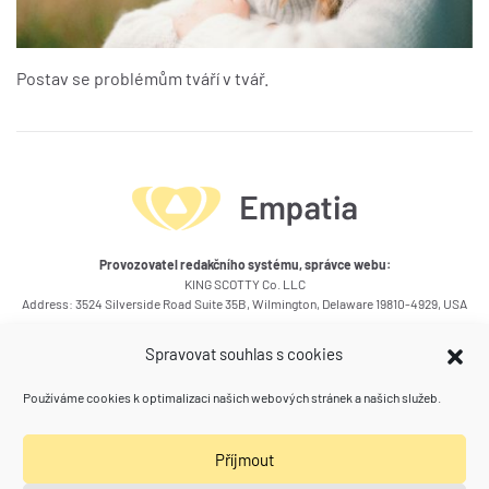
Postav se problémům tváří v tvář.
Provozovatel redakčního systému, správce webu:
KING SCOTTY Co. LLC
Address: 3524 Silverside Road Suite 35B, Wilmington, Delaware 19810-4929, USA
Okruhy témat článků
Spravovat souhlas s cookies
Kontakty
Používáme cookies k optimalizaci našich webových stránek a našich služeb.
Kam se ještě podívat
Příjmout
Poradna zdraví a vztahů
(Spolu) Práce