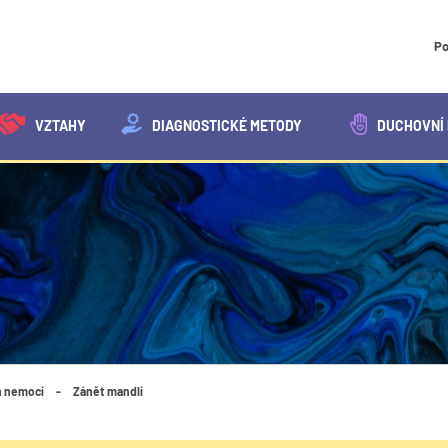
Po
VZTAHY
DIAGNOSTICKÉ METODY
DUCHOVNÍ 
n nemocí
-
Zánět mandlí