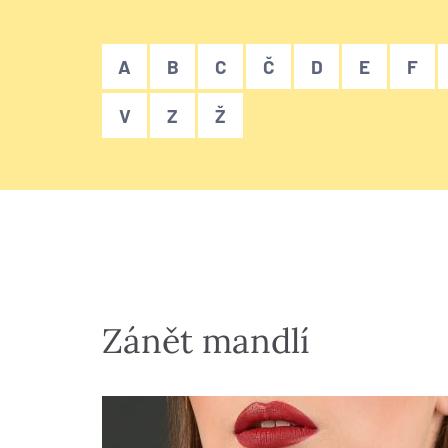
A
B
C
Č
D
E
F
V
Z
Ž
Zánět mandlí