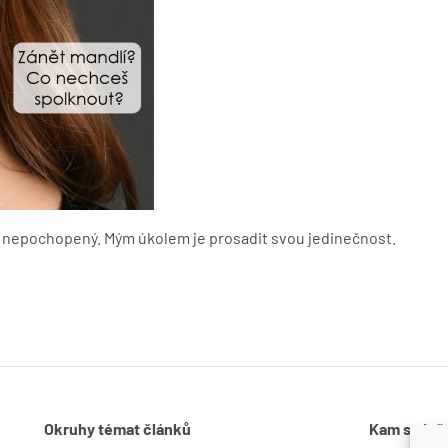
e nepochopený. Mým úkolem je prosadit svou jedinečnost.
Okruhy témat článků
Kam se ješ