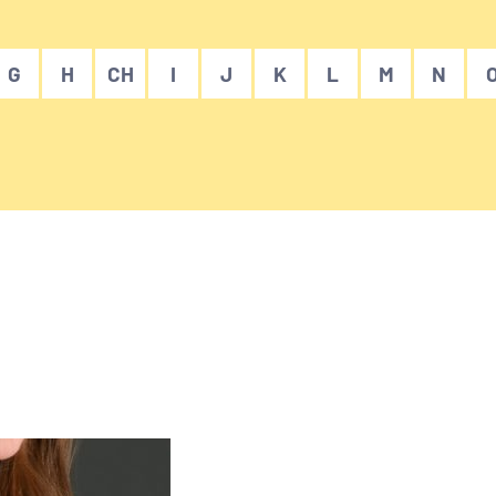
G
H
CH
I
J
K
L
M
N