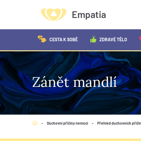
CESTA K SOBĚ
ZDRAVÉ TĚLO
Zánět mandlí
-
Duchovní příčiny nemocí
-
Přehled duchovních příči