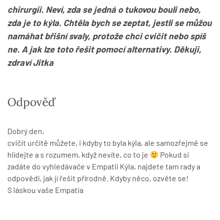
chirurgii. Neví, zda se jedná o tukovou bouli nebo,
zda je to kýla. Chtěla bych se zeptat, jestli se můžou
namáhat břišní svaly, protože chci cvičit nebo spíš
ne. A jak lze toto řešit pomocí alternativy. Děkuji,
zdraví Jitka
Odpověď
Dobrý den,
cvičit určitě můžete, i kdyby to byla kýla, ale samozřejmě se
hlídejte a s rozumem, když nevíte, co to je
Pokud si
zadáte do vyhledávače v Empatii Kýla, najdete tam rady a
odpovědi, jak jí řešit přírodně. Kdyby něco, ozvěte se!
S láskou vaše Empatia