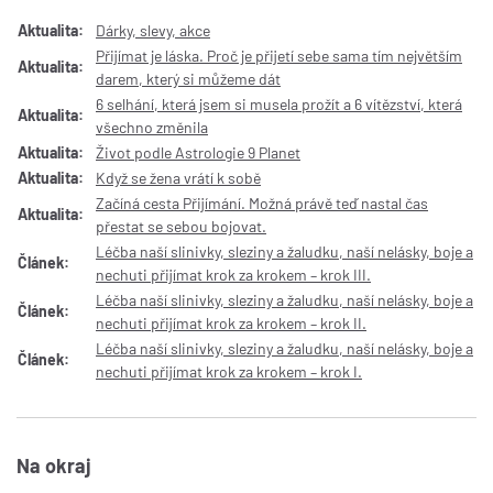
Aktualita:
Dárky, slevy, akce
Přijímat je láska. Proč je přijetí sebe sama tím největším
Aktualita:
darem, který si můžeme dát
6 selhání, která jsem si musela prožít a 6 vítězství, která
Aktualita:
všechno změnila
Aktualita:
Život podle Astrologie 9 Planet
Aktualita:
Když se žena vrátí k sobě
Začíná cesta Přijímání. Možná právě teď nastal čas
Aktualita:
přestat se sebou bojovat.
Léčba naší slinivky, sleziny a žaludku, naší nelásky, boje a
Článek:
nechuti přijímat krok za krokem – krok III.
Léčba naší slinivky, sleziny a žaludku, naší nelásky, boje a
Článek:
nechuti přijímat krok za krokem – krok II.
Léčba naší slinivky, sleziny a žaludku, naší nelásky, boje a
Článek:
nechuti přijímat krok za krokem – krok I.
Na okraj