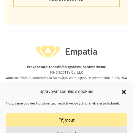
Provozovatel redakčního systému, správce webu:
KING SCOTTY Co. LLC
Address: 3524 Silverside Road Suite 35B, Wilmington, Delaware 19810-4929, USA
Okruhy témat článků
Spravovat souhlas s cookies
Kontakty
Používáme cookies k optimalizaci našich webových stránek a našich služeb.
Kam se ještě podívat
Příjmout
Poradna zdraví a vztahů
(Spolu) Práce
Naše další weby