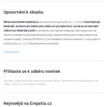
Upozornění k obsahu
Webová stránka empatia.cz
společnosti King Scotty Co. LLC (US)
neposkytuje
lékařské, léčebné ani žádné jiné odborné poradenství, nemá za cíl nahradit
odbornou lékařskou péči
a neměla by být tak ani chápana. Informace jsou na
těchto stránkách průběžně aktualizovány, nepřijímáme právní odpovědnost za
uvedené údaje. Značka EMPATIA.CZ je chráněna ochranou známkou. Copyright ©
King Scotty Co. LLC Všechna práva vyhrazena.
Zobrazit
více
Přihlaste se k odběru novinek
Novinky a zajímavost ze světa celostního zdraví zasíláme maximálně jednou za
měsíc. Kdykoliv se můžete odhlásit
Nejnovější na Empatia.cz