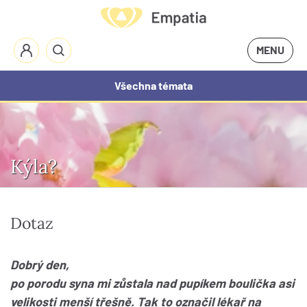
MENU
Všechna témata
Kýla?
Dotaz
Dobrý den,
po porodu syna mi zůstala nad pupíkem boulička asi
velikosti menší třešně. Tak to označil lékař na