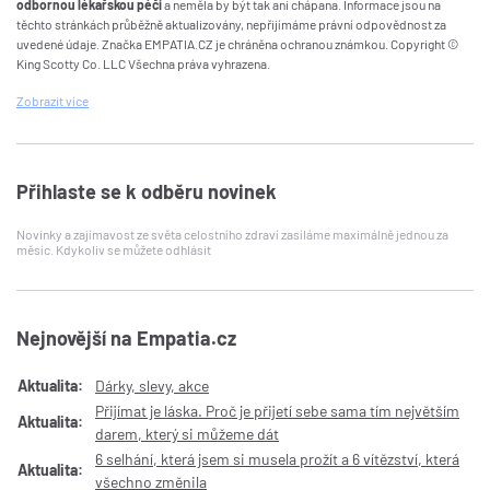
odbornou lékařskou péči
a neměla by být tak ani chápana. Informace jsou na
těchto stránkách průběžně aktualizovány, nepřijímáme právní odpovědnost za
uvedené údaje. Značka EMPATIA.CZ je chráněna ochranou známkou. Copyright ©
King Scotty Co. LLC Všechna práva vyhrazena.
Zobrazit
více
Přihlaste se k odběru novinek
Novinky a zajímavost ze světa celostního zdraví zasíláme maximálně jednou za
měsíc. Kdykoliv se můžete odhlásit
Nejnovější na Empatia.cz
Aktualita:
Dárky, slevy, akce
Přijímat je láska. Proč je přijetí sebe sama tím největším
Aktualita:
darem, který si můžeme dát
6 selhání, která jsem si musela prožít a 6 vítězství, která
Aktualita:
všechno změnila