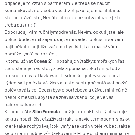
případě je to vztah s partnerem. Je třeba se naučit
komunikovat, ne v sobě vše držet jako tajemná hlubina,
kterou právě jste. Nedáte nic ze sebe ani za nic, ale je to
třeba pustit :-))
Doporučuji vám ruční lymfodrenáž. Nevím, odkud jste, ale
pokud budete mít zájem, dejte mi vědět, pokusím se vám
najít někoho nejblíže vašemu bydlišti. Tato masáž vám
pomůže lymfě se roztéci.
K tomu užívat
Ocean 21
– obsahuje výtažky z mořských řas,
tudíž stahuje nečistoty z těla a pomáhá toku lymfy, tudíž
přesně pro vás. Dávkování 1.týden 6x 1 polévková lžíce, 1.
týden 5x 1 polévková lžíce, a takto postupně snižovat na 3×1
polévková lžíce. Ocean byste potřebovala užívat minimálně
několik měsíců, abyste se zbavila všeho, co je ve vás
nahromaděno :-))
K tomu ještě
Slim Formula
– což je produkt, který obsahuje
kaktus nopál, čistící zažívací trakt, a navíc termogenní složky,
které také rozhýbávají tok lymfy a tekutin v těle vůbec, takže
se po něm i hubne :-)) Dávkování 1-1-1 před jídlem minimálně