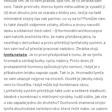
nebude tím, že to není pravda, spíš tím, že to zkrátka sám
neví. Takže první věc, kterou byste měla udělat je vysadit ji.
Už dost dlouho jste se starala o klidný sex, teď je na řadě
minimálně stejný čas váš partner, co vy na to? Pomůže vám
to také zlepšit vzájemné vztahy, důvěru a znovu navodit
lásku a oddanost mezi vámi :-)) Hormonální antikoncepce
vám natolik znečistila tělo, že máte přetížená játra, ta
nestíhají v detoxikaci a proto přetěžují lymfatický systém, a
ten vám teď už přestal pracovat nadobro. Zkrátka stojí,
lymfa neteče
. Je to první předpoklad k tomu, že se lymfa
hromadí a vznikají bulky, cysty, nádory. Proto dnes již
prokazatelně hormony způsobují tyto nemoci, i když je v
příbalovém letáku napsán opak. Tak to je. Hromadící lymfa
se vám ukazuje nejprve na otocích, člověk je jakoby odulý,
není to tloušťka, i když může být kombinace obou.
Lymfatický systém přetěžuje také cukr a veškeré sladkosti,
ideálně v kombinaci s mléčnými výrobky, tudíž vidíte, jak vše
u vás zapadá jedno do druhého? Duchovně znamená stojící
lymfa dlouhodobé neřešení věcí, které řešit máte, ve vašem