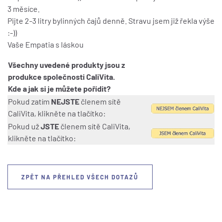
3 měsíce.
Pijte 2-3 litry bylinných čajů denně. Stravu jsem již řekla výše
:-))
Vaše Empatia s láskou
Všechny uvedené produkty jsou z
produkce společnosti CaliVita.
Kde a jak si je můžete pořídit?
Pokud zatím
NEJSTE
členem sítě
CaliVita, klikněte na tlačítko:
Pokud už
JSTE
členem sítě CaliVita,
klikněte na tlačítko:
ZPĚT NA PŘEHLED VŠECH DOTAZŮ