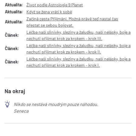
Aktualita:
Život podle Astrologie 9 Planet
Aktualita:
Když se žena vrátí k sobě
Začíná cesta Přijímání. Možná právě teď nastal čas
Aktualita:
přestat se sebou bojovat.
Léčba naší slinivky, sleziny a žaludku, naší nelásky, boje a
Článek:
nechuti přijímat krok za krokem – krok III.
Léčba naší slinivky, sleziny a žaludku, naší nelásky, boje a
Článek:
nechuti přijímat krok za krokem – krok II.
Léčba naší slinivky, sleziny a žaludku, naší nelásky, boje a
Článek:
nechuti přijímat krok za krokem – krok I.
Na okraj
Nikdo se nestává moudrým pouze náhodou.
Seneca