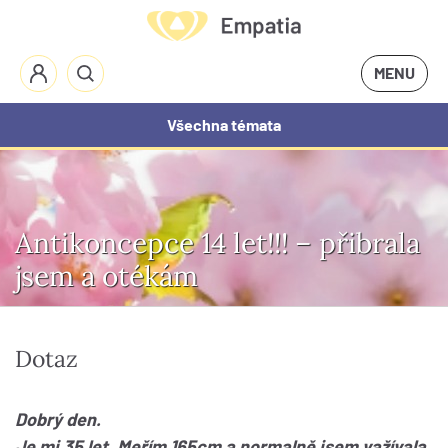
MENU
Všechna témata
Antikoncepce 14 let!!! – přibrala
jsem a otékám
Dotaz
Dobrý den.
Je mi 35 let. Meřím 165cm a normalně jsem važívala