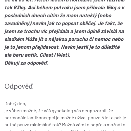
tak 63kg. Asi během pul roku jsem přibrala 15kg a v
posledních dnech cítím že mam nateklý (nebo
zavodněný) nevím jak to popsat obličej. Je fakt, že
jsem se trochu víc přejídala a jsem úplně závislá na
sladkém Múže jít o nějakou poruchu či nemoc nebo
je to jenom přejídavost. Nevím jestli je to důležité
ale beru antik. Cilest (14let).
Děkuji za odpověď.
Odpověď
Dobrý den,
je vůbec možné, že váš gynekolog vás neupozornil, že
hormonální antikoncepci je možné užívat pouze 5 let a pak je
nutná pauza minimálně rok? Možná vám to popře a možná to