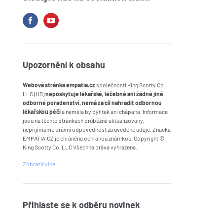
Upozornění k obsahu
Webová stránka empatia.cz
společnosti King Scotty Co.
LLC (US)
neposkytuje lékařské, léčebné ani žádné jiné
odborné poradenství, nemá za cíl nahradit odbornou
lékařskou péči
a neměla by být tak ani chápana. Informace
jsou na těchto stránkách průběžně aktualizovány,
nepřijímáme právní odpovědnost za uvedené údaje. Značka
EMPATIA.CZ je chráněna ochranou známkou. Copyright ©
King Scotty Co. LLC Všechna práva vyhrazena.
Zobrazit
více
Přihlaste se k odběru novinek