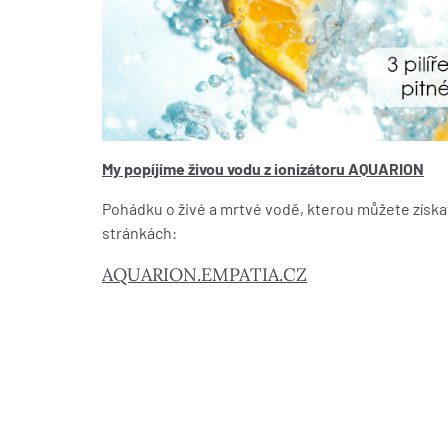
My popíjíme živou vodu z ionizátoru AQUARION
Pohádku o živé a mrtvé vodě, kterou můžete získat
stránkách:
AQUARION.EMPATIA.CZ