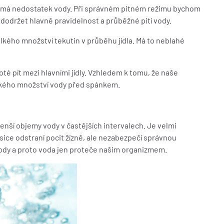
že má nedostatek vody. Při správném pitném režimu bychom
 dodržet hlavně pravidelnost a průběžné pití vody.
kého množství tekutin v průběhu jídla. Má to neblahé
té pít mezi hlavními jídly. Vzhledem k tomu, že naše
elkého množství vody před spánkem.
menší objemy vody v častějších intervalech. Je velmi
sice odstraní pocit žízně, ale nezabezpečí správnou
 vody a proto voda jen proteče našim organizmem.