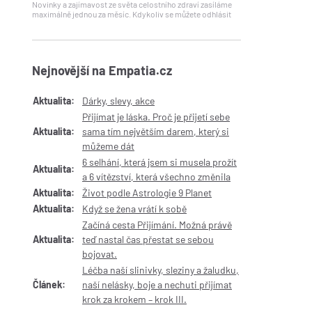
Novinky a zajímavost ze světa celostního zdraví zasíláme
maximálně jednou za měsíc. Kdykoliv se můžete odhlásit
Nejnovější na Empatia.cz
Aktualita:
Dárky, slevy, akce
Přijímat je láska. Proč je přijetí sebe
Aktualita:
sama tím největším darem, který si
můžeme dát
6 selhání, která jsem si musela prožít
Aktualita:
a 6 vítězství, která všechno změnila
Aktualita:
Život podle Astrologie 9 Planet
Aktualita:
Když se žena vrátí k sobě
Začíná cesta Přijímání. Možná právě
Aktualita:
teď nastal čas přestat se sebou
bojovat.
Léčba naší slinivky, sleziny a žaludku,
Článek:
naší nelásky, boje a nechuti přijímat
krok za krokem – krok III.