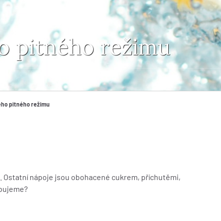
ho pitného režimu
ného pitného režimu
a. Ostatní nápoje jsou obohacené cukrem, příchutěmi,
řebujeme?