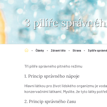
3 pilíře správné
-
Články
-
Zdravé tělo
-
Strava
-
3 pilíře správ
Tři pilíře správného pitného režimu
1. Princip správného nápoje
Hlavní látkou pro život lidského organizmu je vod
konzervačními látkami. Myslíte, že tyto látky pot
2. Princip správného času