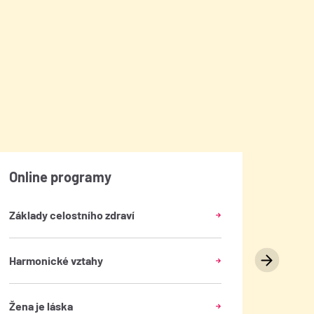
Online programy
Do n
Základy celostního zdraví
Harmonické vztahy
Žena je láska