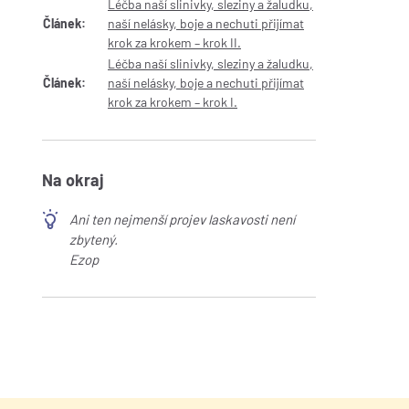
Léčba naší slinivky, sleziny a žaludku,
Článek:
naší nelásky, boje a nechuti přijímat
krok za krokem – krok II.
Léčba naší slinivky, sleziny a žaludku,
Článek:
naší nelásky, boje a nechuti přijímat
krok za krokem – krok I.
Na okraj
Ani ten nejmenší projev laskavosti není
zbytený.
Ezop