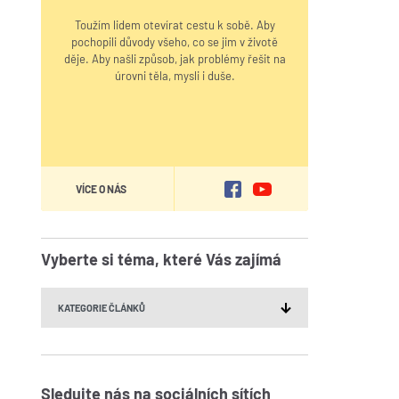
Toužím lidem otevírat cestu k sobě. Aby
pochopili důvody všeho, co se jim v životě
děje. Aby našli způsob, jak problémy řešit na
úrovni těla, mysli i duše.
VÍCE O NÁS
Vyberte si téma, které Vás zajímá
Sledujte nás na sociálních sítích