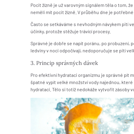
Pocit žízně je už varovným signálem těla o tom, 
neměli mít pocit žízně. V průběhu dne je potřebné
Často se setkáváme s nevhodným návykem pití vel
účinky, protože stěžuje trávící procesy.
Správné je dobře se napít poránu, po probuzení, po
ledviny v noci odpočívají, nedoporučuje se pití v
3. Princip správných dávek
Pro efektivní hydrataci organizmu je správné pít 
špatné vypít velké množství vody najednou, které 
hydrataci. Tělo si totiž nedokáže vytvořit zásoby