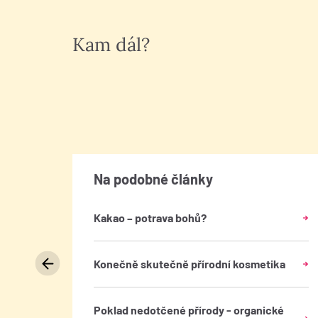
Kam dál?
Na podobné články
Kakao – potrava bohů?
oxikace
Konečně skutečně přírodní kosmetika
 těle:
, které
a
Poklad nedotčené přírody - organické