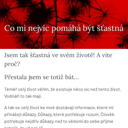
Co mi nejvíc pomáhá být šťastná
Jsem tak šťastná ve svém životě! A víte
proč?
Přestala jsem se totiž bát…
Téměř celý život věřím, že existuje něco víc než tento život.
Vodnáři to tak mají.
A tak se celý život ke mně dostávají informace, které mi
přinášejí důkazy. Důkazy, které potřebuje rozum. Člověk
potřebuje nejdřív důkazy, než to vědomí do sebe přijme
natolik, že už pak VÍ.