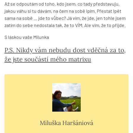
Až se odpoutám od toho, kdo jsem, co tady představuju,
jakou váhu si tu dávám, na čem na sobě lpím. Přestat lpět
sama na sobě … jde to vůbec? Já vím, že jde, jen tohle jsem
zatím do sebe nedostala tak, že to VÍM. Ale vím, že to přijde.
S láskou vaše Milunka
P.S. Nikdy vám nebudu dost vděčná za to,
že jste součástí mého matrixu
Miluška Haršániová