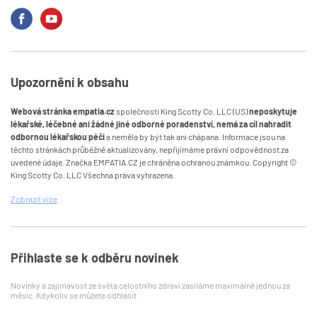
Upozornění k obsahu
Webová stránka empatia.cz
společnosti King Scotty Co. LLC (US)
neposkytuje
lékařské, léčebné ani žádné jiné odborné poradenství, nemá za cíl nahradit
odbornou lékařskou péči
a neměla by být tak ani chápana. Informace jsou na
těchto stránkách průběžně aktualizovány, nepřijímáme právní odpovědnost za
uvedené údaje. Značka EMPATIA.CZ je chráněna ochranou známkou. Copyright ©
King Scotty Co. LLC Všechna práva vyhrazena.
Zobrazit
více
Přihlaste se k odběru novinek
Novinky a zajímavost ze světa celostního zdraví zasíláme maximálně jednou za
měsíc. Kdykoliv se můžete odhlásit