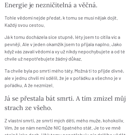
Energie je nezničitelná a věčná.
Tohle vědomí nejde předat, k tomu se musí nějak dojít.
Každý svou cestou.
Já k tomu docházela sice stupně, léty jsem to cítila víc a
pevněji. Ale v jeden okamžik jsem to přijala naplno. Jako
když vás zavalí vědomí a vy už nikdy nepochybujete a od té
chvíle už nepotřebujete žádný důkaz.
Ta chvíle byla po smrti mého táty. Možná ti to přijde divné,
ale v jednu chvíli mi sdělil, že je v pořádku a všechno je v
pořádku. A že nezmizel.
Já se přestala bát smrti. A tím zmizel můj
strach ze všeho.
Z vlastní smrti, ze smrti mých dětí, mého muže, kohokoliv.
Vím, že se nám nemůže NIC špatného stát. Je to ve mně
stejně jako dech. Už k tomu nepotřebuju nic dalšího vědět.