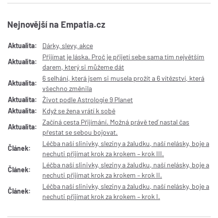
Nejnovější na Empatia.cz
Aktualita:
Dárky, slevy, akce
Přijímat je láska. Proč je přijetí sebe sama tím největším
Aktualita:
darem, který si můžeme dát
6 selhání, která jsem si musela prožít a 6 vítězství, která
Aktualita:
všechno změnila
Aktualita:
Život podle Astrologie 9 Planet
Aktualita:
Když se žena vrátí k sobě
Začíná cesta Přijímání. Možná právě teď nastal čas
Aktualita:
přestat se sebou bojovat.
Léčba naší slinivky, sleziny a žaludku, naší nelásky, boje a
Článek:
nechuti přijímat krok za krokem – krok III.
Léčba naší slinivky, sleziny a žaludku, naší nelásky, boje a
Článek:
nechuti přijímat krok za krokem – krok II.
Léčba naší slinivky, sleziny a žaludku, naší nelásky, boje a
Článek:
nechuti přijímat krok za krokem – krok I.