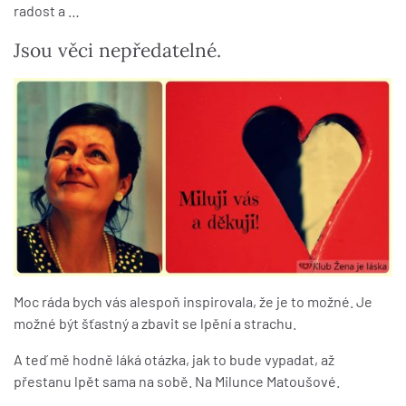
radost a …
Jsou věci nepředatelné.
Moc ráda bych vás alespoň inspirovala, že je to možné. Je
možné být šťastný a zbavit se lpění a strachu.
A teď mě hodně láká otázka, jak to bude vypadat, až
přestanu lpět sama na sobě. Na Milunce Matoušové.