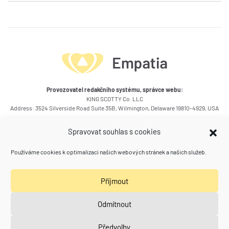
Provozovatel redakčního systému, správce webu:
KING SCOTTY Co. LLC
Address: 3524 Silverside Road Suite 35B, Wilmington, Delaware 19810-4929, USA
Okruhy témat článků
Spravovat souhlas s cookies
Kontakty
Používáme cookies k optimalizaci našich webových stránek a našich služeb.
Kam se ještě podívat
Příjmout
Poradna zdraví a vztahů
(Spolu) Práce
Naše další weby
Odmítnout
Calivita klub Empatia
Aquarion
Předvolby