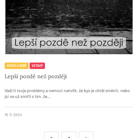
CESTA K SOBĚ
VZTAHY
Lepší pozdě než později
Vadí ti tvoje problémy a nemoci natolik, že bys je chtěl změnit, nebo
jsi se už smířil s tím, že…
16. 11. 2024