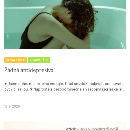
CESTA K SOBĚ
ZDRAVÉ TĚLO
Žádná antidepresiva!
♥ Jsem duše, nesmrtelná energie. Chci se zdokonalovat, posouvat,
být víc láskou. ♥ Naprostá a bezpodmínečná a všeobjímající láska je…
18. 5. 2025