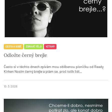
CESTA K SOBĚ
ZDRAVÉ TĚLO
VZTAHY
Odložte černý brejle
Často si v těchto dnech zpívám mou oblíbenou písničku od Ready
Kirken Nosím černý brejle a ptám se, proč tolik lidí…
10. 3. 2026