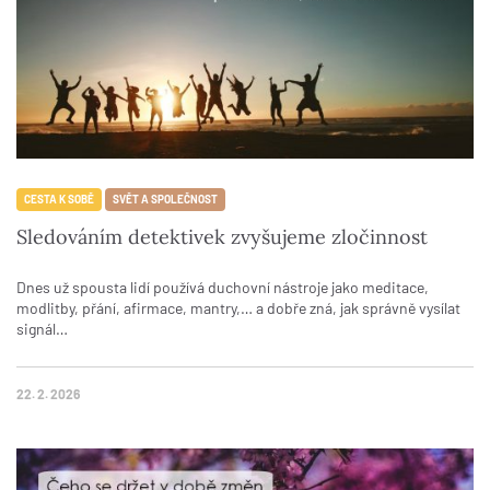
CESTA K SOBĚ
SVĚT A SPOLEČNOST
Sledováním detektivek zvyšujeme zločinnost
Dnes už spousta lidí používá duchovní nástroje jako meditace,
modlitby, přání, afirmace, mantry,… a dobře zná, jak správně vysílat
signál…
22. 2. 2026