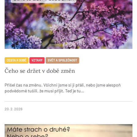
CESTA K SOBĚ
VZTAHY
SVĚT A SPOLEČNOST
Čeho se držet v době změn
Přišel čas na změnu. Všichni jsme si ji přáli, nebo jsme alespoň
podvědomě tušili, že musí přijít. Teď je tu…
20. 2. 2026