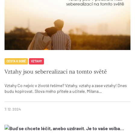
CESTA K SOBĚ
VZTAHY
Vztahy jsou seberealizací na tomto světě
Vztahy Co nejvíc v životě řešíme? Vztahy, vztahy a zase vztahy! Dnes
budu kopírovat. Slova mého přítele a učitele, Milana…
7. 12. 2024