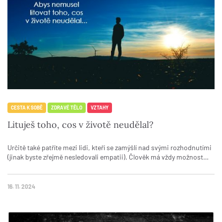
CESTA K SOBĚ
ZDRAVÉ TĚLO
VZTAHY
Lituješ toho, cos v životě neudělal?
Určitě také patříte mezi lidi, kteří se zamýšlí nad svými rozhodnutími
(jinak byste zřejmě nesledovali empatii). Člověk má vždy možnost…
16. 11. 2024