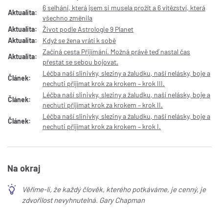
6 selhání, která jsem si musela prožít a 6 vítězství, která
Aktualita:
všechno změnila
Aktualita:
Život podle Astrologie 9 Planet
Aktualita:
Když se žena vrátí k sobě
Začíná cesta Přijímání. Možná právě teď nastal čas
Aktualita:
přestat se sebou bojovat.
Léčba naší slinivky, sleziny a žaludku, naší nelásky, boje a
Článek:
nechuti přijímat krok za krokem – krok III.
Léčba naší slinivky, sleziny a žaludku, naší nelásky, boje a
Článek:
nechuti přijímat krok za krokem – krok II.
Léčba naší slinivky, sleziny a žaludku, naší nelásky, boje a
Článek:
nechuti přijímat krok za krokem – krok I.
Na okraj
Věříme-li, že každý člověk, kterého potkáváme, je cenný, je
zdvořilost nevyhnutelná. Gary Chapman