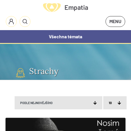
MENU
Všechna témata
Strachy