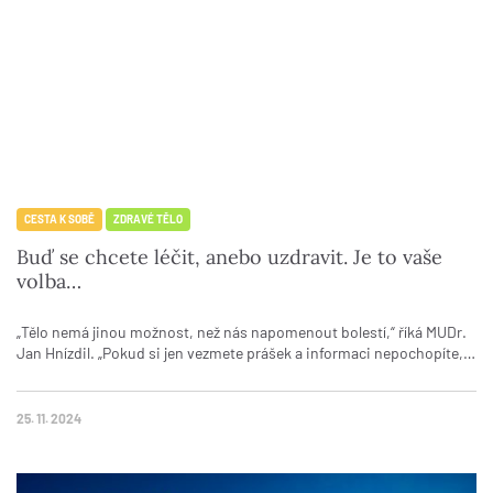
CESTA K SOBĚ
ZDRAVÉ TĚLO
Buď se chcete léčit, anebo uzdravit. Je to vaše
volba…
„Tělo nemá jinou možnost, než nás napomenout bolestí,“ říká MUDr.
Jan Hnízdil. „Pokud si jen vezmete prášek a informaci nepochopíte,…
25. 11. 2024