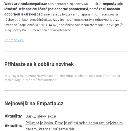
Webová stránka empatia.cz
společnosti King Scotty Co. LLC (US)
neposkytuje
lékařské, léčebné ani žádné jiné odborné poradenství, nemá za cíl nahradit
odbornou lékařskou péči
a neměla by být tak ani chápana. Informace jsou na
těchto stránkách průběžně aktualizovány, nepřijímáme právní odpovědnost za
uvedené údaje. Značka EMPATIA.CZ je chráněna ochranou známkou. Copyright ©
King Scotty Co. LLC Všechna práva vyhrazena.
Zobrazit
více
Přihlaste se k odběru novinek
Novinky a zajímavost ze světa celostního zdraví zasíláme maximálně jednou za
měsíc. Kdykoliv se můžete odhlásit
Nejnovější na Empatia.cz
Aktualita:
Dárky, slevy, akce
Přijímat je láska. Proč je přijetí sebe sama tím největším
Aktualita:
darem, který si můžeme dát