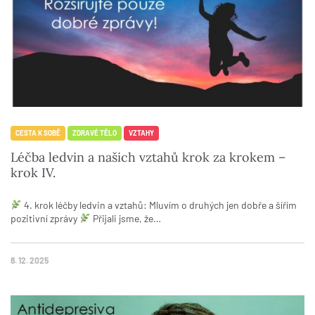
CESTA K SOBĚ
ZDRAVÉ TĚLO
VZTAHY
Léčba ledvin a našich vztahů krok za krokem –
krok IV.
4. krok léčby ledvin a vztahů: Mluvím o druhých jen dobře a šířím
pozitivní zprávy
Přijali jsme, že…
8. 12. 2025