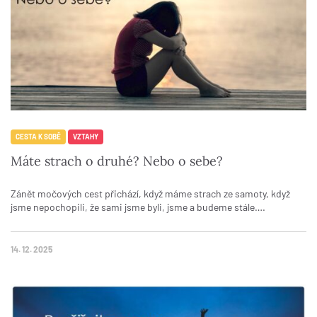
CESTA K SOBĚ
VZTAHY
Máte strach o druhé? Nebo o sebe?
Zánět močových cest přichází, když máme strach ze samoty, když
jsme nepochopili, že sami jsme byli, jsme a budeme stále….
14. 12. 2025