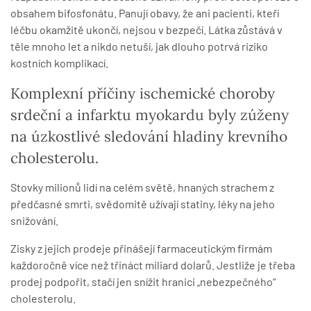
obsahem bifosfonátu. Panují obavy, že ani pacienti, kteří
léčbu okamžitě ukončí, nejsou v bezpečí. Látka zůstává v
těle mnoho let a nikdo netuší, jak dlouho potrvá riziko
kostních komplikací.
Komplexní příčiny ischemické choroby
srdeční a infarktu myokardu byly zúženy
na úzkostlivé sledování hladiny krevního
cholesterolu.
Stovky milionů lidí na celém světě, hnaných strachem z
předčasné smrti, svědomitě užívají statiny, léky na jeho
snižování.
Zisky z jejich prodeje přinášejí farmaceutickým firmám
každoročně více než třináct miliard dolarů. Jestliže je třeba
prodej podpořit, stačí jen snížit hranici „nebezpečného“
cholesterolu.