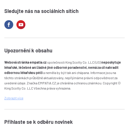
Sledujte nás na sociálních sítích
Upozornění k obsahu
Webová stránka empatia.cz
společnosti King Scotty Co. LLC (US)
neposkytuje
lékařské, léčebné ani žádné jiné odborné poradenství, nemá za cíl nahradit
odbornou lékařskou péči
a neměla by být tak ani chápana. Informace jsou na
těchto stránkách průběžně aktualizovány, nepřijímáme právní odpovědnost za
uvedené údaje. Značka EMPATIA.CZ je chráněna ochranou známkou. Copyright ©
King Scotty Co. LLC Všechna práva vyhrazena.
Zobrazit
více
Přihlaste se k odběru novinek