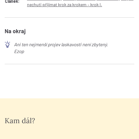
Článek:
nechuti přijímat krok za krokem – krok I.
Na okraj
Ani ten nejmenší projev laskavosti není zbytený.
Ezop
Kam dál?