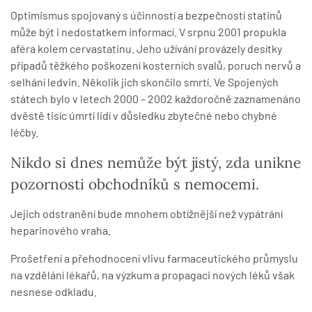
Optimismus spojovaný s účinností a bezpečností statinů
může být i nedostatkem informací. V srpnu 2001 propukla
aféra kolem cervastatinu. Jeho užívání provázely desítky
případů těžkého poškození kosterních svalů, poruch nervů a
selhání ledvin. Několik jich skončilo smrtí. Ve Spojených
státech bylo v letech 2000 – 2002 každoročně zaznamenáno
dvěstě tisíc úmrtí lidí v důsledku zbytečné nebo chybné
léčby.
Nikdo si dnes nemůže být jistý, zda unikne
pozornosti obchodníků s nemocemi.
Jejich odstranění bude mnohem obtížnější než vypátrání
heparinového vraha.
Prošetření a přehodnocení vlivu farmaceutického průmyslu
na vzdělání lékařů, na výzkum a propagaci nových léků však
nesnese odkladu.