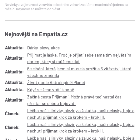
Novinky a zajímavost ze světa celostního zdraví zasíláme maximálně jednou za
měsíc. Kdykoliv se můžete odhlásit
Nejnovější na Empatia.cz
Aktualita:
Dárky, slevy, akce
Přijímat je láska. Proč je přijetí sebe sama tím největším
Aktualita:
darem, který si můžeme dát
6 selhání, která jsem si musela prožít a 6 vítězství, která
Aktualita:
všechno změnila
Aktualita:
Život podle Astrologie 9 Planet
Aktualita:
Když se žena vrátí k sobě
Začíná cesta Přijímání. Možná právě teď nastal čas
Aktualita:
přestat se sebou bojovat.
Léčba naší slinivky, sleziny a žaludku, naší nelásky, boje a
Článek:
nechuti přijímat krok za krokem – krok III.
Léčba naší slinivky, sleziny a žaludku, naší nelásky, boje a
Článek:
nechuti přijímat krok za krokem – krok II.
Léčba naší slinivky, sleziny a žaludku, naší nelásky, boje a