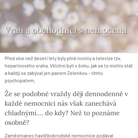
Vrah a obchodníci s nemocemi
Před více než deseti lety byly plné noviny a televize tzv.
heparinového vraha. Všichni byli v šoku, jak se to mohlo stát
a každý se zabýval jen panem Zelenkou – tímto
psychopatem.
Že se podobné vraždy dějí dennodenně v
každé nemocnici nás však zanechává
chladnými…. do kdy? Než to poznáme
osobně?
Zaměstnanec havlíčkobrodské nemocnice podával