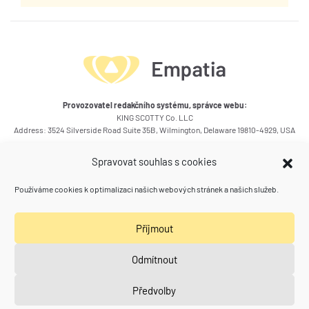
Provozovatel redakčního systému, správce webu:
KING SCOTTY Co. LLC
Address: 3524 Silverside Road Suite 35B, Wilmington, Delaware 19810-4929, USA
Okruhy témat článků
Spravovat souhlas s cookies
Kontakty
Používáme cookies k optimalizaci našich webových stránek a našich služeb.
Kam se ještě podívat
Příjmout
Poradna zdraví a vztahů
(Spolu) Práce
Naše další weby
Odmítnout
Calivita klub Empatia
Aquarion
Předvolby