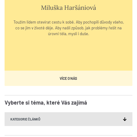
Miluška Haršániová
Toužím lidem otevírat cestu k sobě. Aby pochopili důvody všeho,
co se jim v životě děje. Aby našli způsob, jak problémy řešit na
úrovni těla, mysli i duše.
VÍCE O NÁS
Vyberte si téma, které Vás zajímá