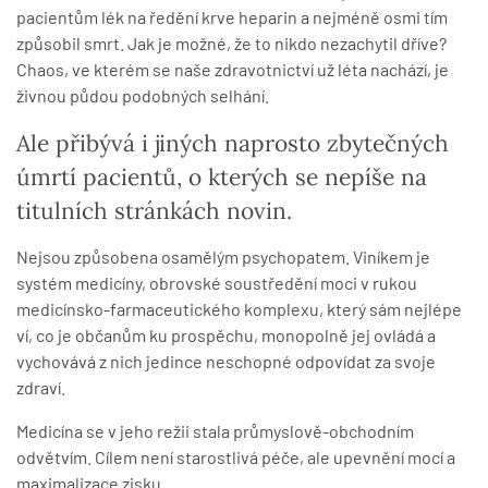
pacientům lék na ředění krve heparin a nejméně osmi tím
způsobil smrt. Jak je možné, že to nikdo nezachytil dříve?
Chaos, ve kterém se naše zdravotnictví už léta nachází, je
živnou půdou podobných selhání.
Ale přibývá i jiných naprosto zbytečných
úmrtí pacientů, o kterých se nepíše na
titulních stránkách novin.
Nejsou způsobena osamělým psychopatem. Viníkem je
systém medicíny, obrovské soustředění moci v rukou
medicínsko-farmaceutického komplexu, který sám nejlépe
ví, co je občanům ku prospěchu, monopolně jej ovládá a
vychovává z nich jedince neschopné odpovídat za svoje
zdraví.
Medicína se v jeho režii stala průmyslově-obchodním
odvětvím. Cílem není starostlivá péče, ale upevnění mocí a
maximalizace zisku.