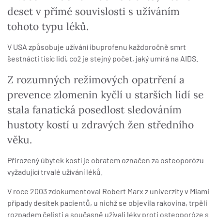
deset v přímé souvislosti s užíváním
tohoto typu léků.
V USA způsobuje užívání ibuprofenu každoročně smrt
šestnácti tisíc lidí, což je stejný počet, jaký umírá na AIDS.
Z rozumných režimových opatrření a
prevence zlomenin kyčlí u starších lidí se
stala fanatická posedlost sledováním
hustoty kostí u zdravých žen středního
věku.
Přirozený úbytek kostí je obratem označen za osteoporózu
vyžadující trvalé užívání léků.
V roce 2003 zdokumentoval Robert Marx z univerzity v Miami
případy desítek pacientů, u nichž se objevila rakovina, trpěli
rozpadem čelisti a současně užívali léky proti osteoporóze s