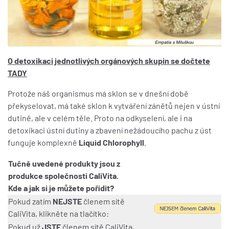
O detoxikaci jednotlivých orgánových skupin se dočtete
TADY
Protože náš organismus má sklon se v dnešní době
překyselovat, má také sklon k vytváření zánětů nejen v ústní
dutině, ale v celém těle. Proto na odkyselení, ale i na
detoxikaci ústní dutiny a zbavení nežádoucího pachu z úst
funguje komplexně
Liquid Chlorophyll
.
Tučně uvedené produkty jsou z
produkce společnosti CaliVita.
Kde a jak si je můžete pořídit?
Pokud zatím
NEJSTE
členem sítě
CaliVita, klikněte na tlačítko:
Pokud už
JSTE
členem sítě CaliVita,