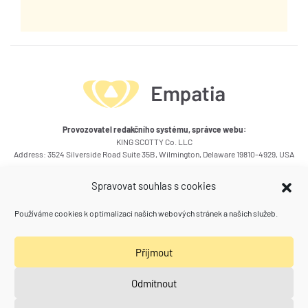
Provozovatel redakčního systému, správce webu:
KING SCOTTY Co. LLC
Address: 3524 Silverside Road Suite 35B, Wilmington, Delaware 19810-4929, USA
Okruhy témat článků
Spravovat souhlas s cookies
Kontakty
Používáme cookies k optimalizaci našich webových stránek a našich služeb.
Kam se ještě podívat
Příjmout
Poradna zdraví a vztahů
(Spolu) Práce
Naše další weby
Odmítnout
Calivita klub Empatia
Aquarion