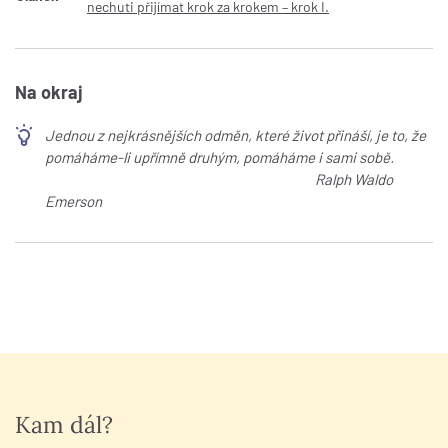
nechuti přijímat krok za krokem – krok I.
Na okraj
Jednou z nejkrásnějších odměn, které život přináší, je to, že
pomáháme-li upřímně druhým, pomáháme i sami sobě.
Ralph Waldo
Emerson
Kam dál?