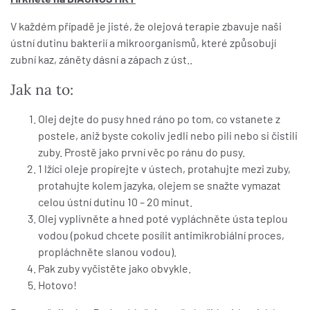
V každém případě je jisté, že olejová terapie zbavuje naši
ústní dutinu bakterií a mikroorganismů, které způsobují
zubní kaz, záněty dásní a zápach z úst..
Jak na to:
Olej dejte do pusy hned ráno po tom, co vstanete z
postele, aniž byste cokoliv jedli nebo pili nebo si čistili
zuby. Prostě jako první věc po ránu do pusy.
1 lžíci oleje propírejte v ústech, protahujte mezi zuby,
protahujte kolem jazyka, olejem se snažte vymazat
celou ústní dutinu 10 – 20 minut.
Olej vyplivněte a hned poté vypláchněte ústa teplou
vodou (pokud chcete posílit antimikrobiální proces,
propláchněte slanou vodou).
Pak zuby vyčistěte jako obvykle.
Hotovo!