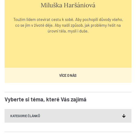
Miluška Haršániová
Toužím lidem otevírat cestu k sobě. Aby pochopili důvody všeho,
co se jim v životě děje. Aby našli způsob, jak problémy řešit na
úrovni těla, mysli i duše.
VÍCE O NÁS
Vyberte si téma, které Vás zajímá