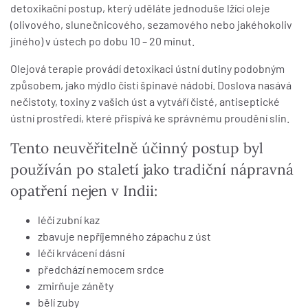
detoxikační postup, který uděláte jednoduše lžící oleje
(olivového, slunečnicového, sezamového nebo jakéhokoliv
jiného) v ústech po dobu 10 – 20 minut.
Olejová terapie provádí detoxikaci ústní dutiny podobným
způsobem, jako mýdlo čistí špinavé nádobí. Doslova nasává
nečistoty, toxiny z vašich úst a vytváří čisté, antiseptické
ústní prostředí, které přispívá ke správnému proudění slin.
Tento neuvěřitelně účinný postup byl
používán po staletí jako tradiční nápravná
opatření nejen v Indii:
léčí zubní kaz
zbavuje nepříjemného zápachu z úst
léčí krvácení dásní
předchází nemocem srdce
zmirňuje záněty
bělí zuby