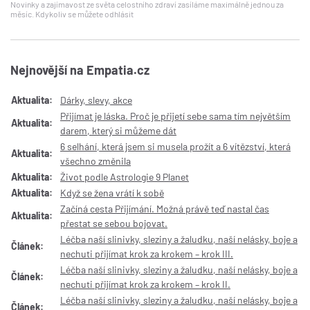
Novinky a zajímavost ze světa celostního zdraví zasíláme maximálně jednou za
měsíc. Kdykoliv se můžete odhlásit
Nejnovější na Empatia.cz
Aktualita:
Dárky, slevy, akce
Přijímat je láska. Proč je přijetí sebe sama tím největším
Aktualita:
darem, který si můžeme dát
6 selhání, která jsem si musela prožít a 6 vítězství, která
Aktualita:
všechno změnila
Aktualita:
Život podle Astrologie 9 Planet
Aktualita:
Když se žena vrátí k sobě
Začíná cesta Přijímání. Možná právě teď nastal čas
Aktualita:
přestat se sebou bojovat.
Léčba naší slinivky, sleziny a žaludku, naší nelásky, boje a
Článek:
nechuti přijímat krok za krokem – krok III.
Léčba naší slinivky, sleziny a žaludku, naší nelásky, boje a
Článek:
nechuti přijímat krok za krokem – krok II.
Léčba naší slinivky, sleziny a žaludku, naší nelásky, boje a
Článek: