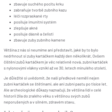
zbavuje suchého pocitu krku
zabraňuje tvorbě zubního kazu
léčí rozpraskané rty
posiluje imunitní systém
zlepšuje akné
posiluje dásně a čelisti
zbavuje zuby zubního kamene
Většina z nás si neumíme ani představit, jaké by to bylo
nedrhnout si zuby kartáčkem každý den několikrát. Ovšem
čištění zubů kartáčkem je věc relativně nová, zubní kartáček
s nylonovými vlákny vznikl až ve 30. letech minulého století.
Je důležité si uvědomit, že naši předkové neměli nejen
zubní kartáček se štětinami, ale ani zubní pastu po tisíce let.
Ale archeologické důkazy naznačují, že většina lidí v celé
historii žila do zralého věku s většinou svých zubů
neporušených a v silném, zdravém stavu.