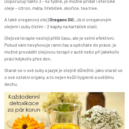
Doporučuji takto 3 – 4x týdně, je možné přidat i éterické
oleje – citron, máta, hřebíček, skořice, tea tree.
A také oreganový olej (
Oregano Oil
). Já si oreganovým
olejem i zuby čistím – 2 kapky na kartáček stačí.
Olejová terapie nestojí příliš času, ale je velmi efektivní.
Pokud vám nevyhovuje ranní čas a spěcháte do práce, je
možné provádět olejovou terapii v autě nebo při jakékoliv
práci kdykoliv přes den.
Starat se o své zuby a jazyk je stejně důležité, jako starat se
o své ostatní orgány, a to nejen kvůli hygieně a svěžímu
dechu.