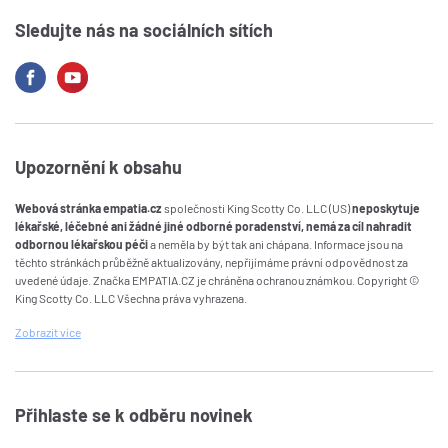
Sledujte nás na sociálních sítích
Upozornění k obsahu
Webová stránka empatia.cz
společnosti King Scotty Co. LLC (US)
neposkytuje
lékařské, léčebné ani žádné jiné odborné poradenství, nemá za cíl nahradit
odbornou lékařskou péči
a neměla by být tak ani chápana. Informace jsou na
těchto stránkách průběžně aktualizovány, nepřijímáme právní odpovědnost za
uvedené údaje. Značka EMPATIA.CZ je chráněna ochranou známkou. Copyright ©
King Scotty Co. LLC Všechna práva vyhrazena.
Zobrazit
více
Přihlaste se k odběru novinek