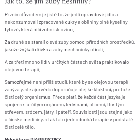
Jak to, že jim zuby neshnily?
Prvním důvodem je jistě to, že jedli opravdové jídlo a
nekonzumovali zpracované cukry a obilniny plné kyseliny
fytové, která ničí zubní sklovinu.
Za druhé se starali o své zuby pomocí přírodních prostředků,
jakože žvýkali dřívka a zuby mechanicky otírali.
A za třetí mnoho lidí v určitých částech světa praktikovalo
olejovou terapii.
Samozřejmě není příliš studií, které by se olejovou terapií
zabývaly, ale ajurvéda doporučuje olej ke kloktání, protože
čistí celý organismus. Přece platí, že každá část jazyka je
spojena s určitým orgánem, ledvinami, plícemi, tlustým
střevem, srdcem, játry, i páteří. Souvislosti jsou stejné jako
u čínské medicíny, a tak tato jednoduchá terapie v podstatě
čistí celé tělo.
Mrkněte na DIAGNOSTIKY