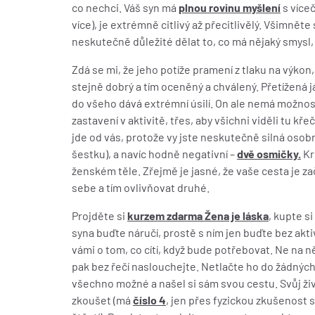
co nechci. Váš syn má
plnou rovinu myšlení
s více
více), je extrémně citlivý až přecitlivělý. Všimněte
neskutečně důležité dělat to, co má nějaký smysl,
Zdá se mi, že jeho potíže pramení z tlaku na výko
stejně dobrý a tím oceněný a chválený. Přetížená já
do všeho dává extrémní úsilí. On ale nemá možnost
zastavení v aktivitě, třes, aby všichni viděli tu kře
jde od vás, protože vy jste neskutečně silná osob
šestku), a navíc hodně negativní –
dvě osmičky.
Kr
ženském těle. Zřejmě je jasné, že vaše cesta je zač
sebe a tím ovlivňovat druhé.
Projděte si
kurzem zdarma Žena je láska
, kupte si
syna buďte náručí, prostě s ním jen buďte bez aktivi
vámi o tom, co cítí, když bude potřebovat. Ne na něj
pak bez řečí naslouchejte. Netlačte ho do žádných a
všechno možné a našel si sám svou cestu. Svůj živ
zkoušet (má
číslo 4
, jen přes fyzickou zkušenost 