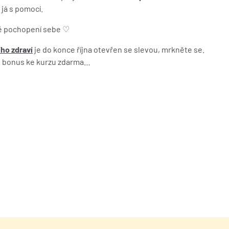
já s pomocí.
stě pochopení sebe ♡
ho zdraví
je do konce října otevřen se slevou, mrkněte se.
ko bonus ke kurzu zdarma…