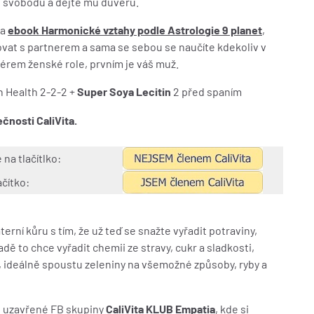
u svobodu a dejte mu důvěru.
a
ebook Harmonické vztahy podle Astrologie 9 planet
,
ovat s partnerem a sama se sebou se naučíte kdekoliv v
nérem ženské role, prvním je váš muž.
n Health 2-2-2 +
Super Soya Lecitin
2 před spaním
nosti CaliVita.
 na tlačítlko:
ačítko:
terní kůru s tím, že už teď se snažte vyřadit potraviny,
adě to chce vyřadit chemii ze stravy, cukr a sladkosti,
ě, ideálně spoustu zeleniny na všemožné způsoby, ryby a
do uzavřené FB skupiny
CaliVita KLUB Empatia
, kde si