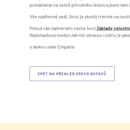
pomáháme na cestě přírodního léčení a jsem tam i 
Vše nádherně sedí, život je skvělý trénink na ce
Pokud vás zajímá tato cesta, kurz
Základy celostní
Nadstavbový modul Jak mít zdravou rodinu je ja
s láskou vaše Empatia
ZPĚT NA PŘEHLED VŠECH DOTAZŮ