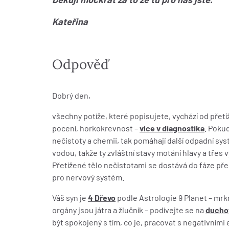
Kateřina
Odpověď
Dobrý den,
všechny potíže, které popisujete, vychází od přetíž
pocení, horkokrevnost –
více v diagnostika
. Pokud
nečistoty a chemii, tak pomáhají další odpadní sys
vodou, takže ty zvláštní stavy motání hlavy a třes
Přetížené tělo nečistotami se dostává do fáze pře
pro nervový systém.
Váš syn je
4 Dřevo
podle Astrologie 9 Planet – mr
orgány jsou játra a žlučník – podívejte se na
duchov
být spokojený s tím, co je, pracovat s negativními