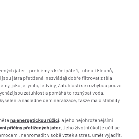
ených jater – problémy s krční páteří, tuhnutí kloubů,
 jsou játra přetížená, nezvládají dobře filtrovat z těla
témy, jako je lymfa, ledviny. Zatuhlosti se rozhýbou pouze
 vychází jsou zatuhlost a pomáhá to rozhýbat voda.
kyselení a následné demineralizace, takže málo stability
kněte
na energetickou růžici,
a jeho nejohroženějšími
ní příčiny přetížených jater
. Jeho životní úkol je učit se
 emocemi, nehromadit v sobě vztek a stres, umět vyjádřit,