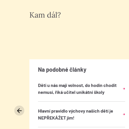
Kam dál?
Na podobné články
Děti u nás mají volnost, do hodin chodit
 Sojový
nemusí, říká učitel unikátní školy
zachovat
ch tuků
Hlavní pravidlo výchovy našich dětí je
aké
NEPŘEKÁŽET jim!
jejich