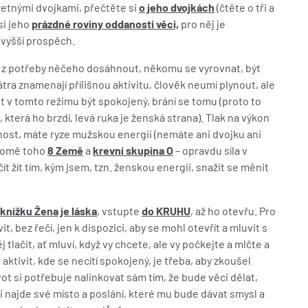
četnými dvojkami, přečtěte si
o jeho dvojkách
(čtěte o tři a
 si jeho
prázdné roviny oddanosti věci,
pro něj je
 vyšší prospěch.
n, z potřeby něčeho dosáhnout, někomu se vyrovnat, být
tra znamenají přílišnou aktivitu, člověk neumí plynout, ale
 v tomto režimu být spokojený, brání se tomu (proto to
č, která ho brzdí, levá ruka je ženská strana). Tlak na výkon
nost, máte ryze mužskou energii (nemáte ani dvojku ani
omě toho
8 Země
a
krevní skupina O
– opravdu síla v
ít žít tím, kým jsem, tzn. ženskou energii, snažit se měnit
knížku Žena je láska
, vstupte
do KRUHU
, až ho otevřu. Pro
t, bez řečí, jen k dispozici, aby se mohl otevřít a mluvit s
 tlačit, ať mluví, když vy chcete, ale vy počkejte a mlčte a
ktivit, kde se necítí spokojený, je třeba, aby zkoušel
ot si potřebuje nalinkovat sám tím, že bude věci dělat,
si najde své místo a poslání, které mu bude dávat smysl a