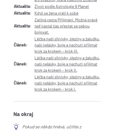
Aktualita:
Život podle Astrologie 9 Planet
Aktualita:
Když se žena vrátí k sobě
Začíná cesta Přijímání. Možná právě
Aktualita:
teď nastal čas přestat se sebou
bojovat.
Léčba naší slinivky, sleziny a žaludku,
Článek:
naší nelásky, boje a nechuti přijímat
krok za krokem – krok III.
Léčba naší slinivky, sleziny a žaludku,
Článek:
naší nelásky, boje a nechuti přijímat
krok za krokem – krok II.
Léčba naší slinivky, sleziny a žaludku,
Článek:
naší nelásky, boje a nechuti přijímat
krok za krokem – krok I.
Na okraj
Pokud se někdo hněvá, učiňte z