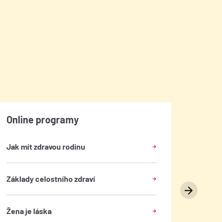
Online programy
Do n
Jak mít zdravou rodinu
Základy celostního zdraví
Žena je láska