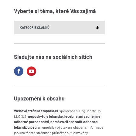
Vyberte si téma, které Vás zajímá
Sledujte nás na sociálních sítích
Upozornění k obsahu
Webová stránka empatia.cz
společnosti King Scotty Co.
LLC (US)
neposkytuje lékařské, léčebné ani žádné jiné
odborné poradenství, nemá za cíl nahradit odbornou
lékařskou péči
a neměla by být tak ani chápana. Informace
jsou na těchto stránkách průběžně aktualizovány,