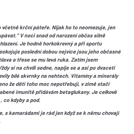
včetně krční páteře. Nijak ho to neomezuje, jen
pávat.“ V noci snad od narození občas silně
achlazení. Je hodně horkokrevný a při sportu
pokojuje poslední dobou nejvíce jsou jeho občasné
hlava a třese se mu levá ruka. Zatím jsem
dy si na chvíli sedne, napije se a asi po dvaceti
evily bílé skvrnky na nehtech. Vitamíny a minerály
no že děti toho moc nepotřebují, v zimě stačí
slabené imunitě přidávám betaglukany. Je celkově
 , co kdyby a pod.
, s kamarádami je rád jen když se k němu chovají
.