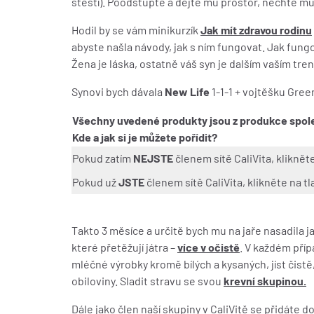
štěstí). Poodstupte a dejte mu prostor, nechte m
Hodil by se vám minikurzík
Jak mít zdravou rodinu
abyste našla návody, jak s ním fungovat. Jak fung
Žena je láska, ostatně váš syn je dalším vaším tre
Synovi bych dávala
New Life
1-1-1 + vojtěšku Gree
Všechny uvedené produkty jsou z produkce společ
Kde a jak si je můžete pořídit?
Pokud zatím
NEJSTE
členem sítě CaliVita, klikněte
Pokud už
JSTE
členem sítě CaliVita, klikněte na tl
Takto 3 měsíce a určitě bych mu na jaře nasadila ja
které přetěžují játra –
více v očistě
. V každém příp
mléčné výrobky kromě bílých a kysaných, jíst čist
obiloviny. Sladit stravu se svou
krevní skupinou.
Dále jako člen naší skupiny v CaliVitě se přidáte 