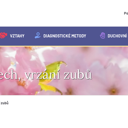
Po
VZTAHY
DIAGNOSTICKÉ METODY
DUCHOVNÍ 
ech, vrzání zubů
í zubů