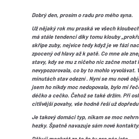
Dobrý den, prosím o radu pro mého syna.
Už nějaký rok mu praská ve všech kloubech 
má stále tendenci díky tomu klouby „prokřu
skřípe zuby, nejvíce tedy když je ve fázi n
zpocený od hlavy až k patě. Co mne ale zne
stavy, kdy se mu z ničeho nic začne motat 
nevypozorovala, co by to mohlo vyvolávat. Vž
minutách stav odezní . Nyní se mu nově obj
jsem ho nikdy moc nedopovala, bylo mi řeče
déčko a cečko. Čehož se také držím. Při o
citlivější povahy, vše hodně řeší už dopředu
Je takový domáci typ, nikam se moc nehrne
hezky. Špatně navazuje sám nové kontakty
Děkuji mockrát za to že tu pro nás jste.