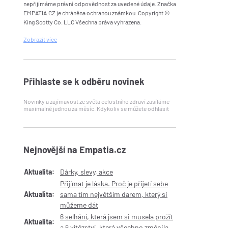
nepřijímáme právní odpovědnost za uvedené údaje. Značka
EMPATIA.CZ je chráněna ochranou známkou. Copyright ©
King Scotty Co. LLC Všechna práva vyhrazena.
Zobrazit
více
Přihlaste se k odběru novinek
Novinky a zajímavost ze světa celostního zdraví zasíláme
maximálně jednou za měsíc. Kdykoliv se můžete odhlásit
Nejnovější na Empatia.cz
Aktualita:
Dárky, slevy, akce
Přijímat je láska. Proč je přijetí sebe
Aktualita:
sama tím největším darem, který si
můžeme dát
6 selhání, která jsem si musela prožít
Aktualita:
a 6 vítězství, která všechno změnila