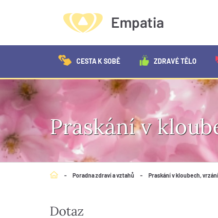
CESTA K SOBĚ
ZDRAVÉ TĚLO
Praskání v kloub
-
Poradna zdraví a vztahů
-
Praskání v kloubech, vrzán
Dotaz