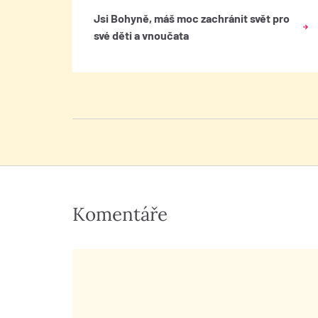
poře
Jsi Bohyně, máš moc zachránit svět pro
entrace
své děti a vnoučata
také v
álních
 látku
 tuky).
si
cithin!
U
Komentáře